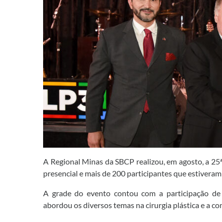
A Regional Minas da SBCP realizou, em agosto, a 25ª
presencial e mais de 200 participantes que estiveram 
A grade do evento contou com a participação de e
abordou os diversos temas na cirurgia plástica e a