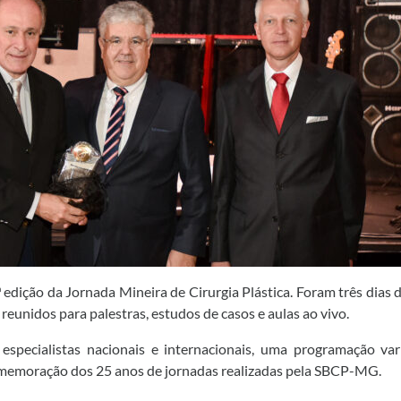
 edição da Jornada Mineira de Cirurgia Plástica. Foram três dias 
reunidos para palestras, estudos de casos e aulas ao vivo.
specialistas nacionais e internacionais, uma programação va
 comemoração dos 25 anos de jornadas realizadas pela SBCP-MG.