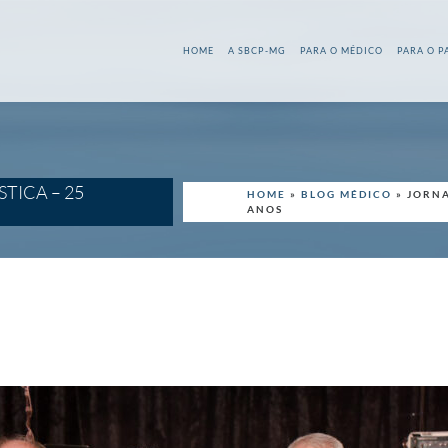
HOME
A SBCP-MG
PARA O MÉDICO
PARA O P
TICA – 25
HOME
»
BLOG MÉDICO
»
JORNA
ANOS