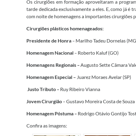
Os cirurgiões em formação aproveitaram a program
tarde dedicada exclusivamente a eles. E, como já é t
com noite de homenagens a importantes cirurgiões pl
Cirurgiões plásticos homenageados:
Presidente de Honra
–
Marilho Tadeu Dornelas (MG
Homenagem Nacional
–
Roberto Kaluf (GO)
Homenagens Regionais
–
Augusto Sette Câmara Val
Homenagem Especial –
Juarez Moraes Avelar (SP)
Justo Tributo
–
Ruy Ribeiro Vianna
Jovem Cirurgião
–
Gustavo Moreira Costa de Souza
Homenagem Póstuma
–
Rodrigo Otávio Gontijo Tos
Confira as imagens: