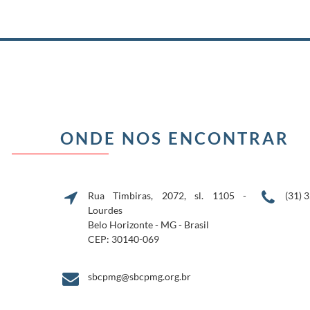
ONDE NOS ENCONTRAR
Rua Timbiras, 2072, sl. 1105 -
(31) 
Lourdes
Belo Horizonte - MG - Brasil
CEP: 30140-069
sbcpmg@sbcpmg.org.br